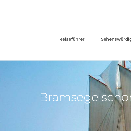
Reiseführer
Sehenswürdig
Bramsegelscho