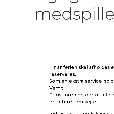
medspille
… når ferien skal afholdes e
reserveres.
Som en ekstra service hold
Vemb
Turistforening derfor altid
orienteret om vejret.
Indtast sprog og klik jer 