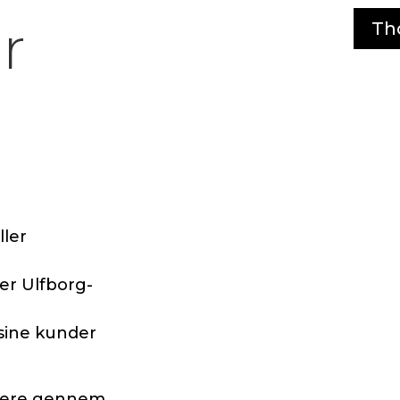
r
Th
ller
er Ulfborg-
 sine kunder
videre gennem