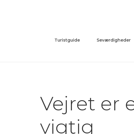
Turistguide
Seværdigheder
Vejret er 
vigtig