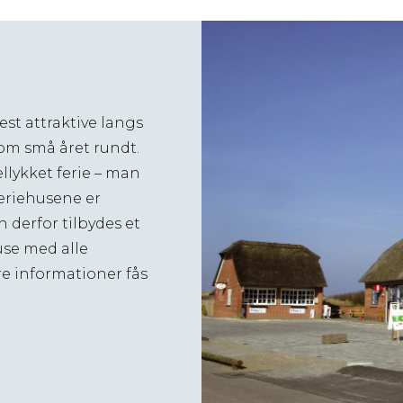
st attraktive langs
 som små året rundt.
llykket ferie – man
Feriehusene er
 derfor tilbydes et
huse med alle
e informationer fås