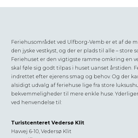
Feriehusområdet ved Ulfborg-Vemb er et af de me
den jyske vestkyst, og der er plads til alle – store
Feriehuset er den vigtigste ramme omkring en ve
skal føle sig godt tilpas i huset uanset årstiden. 
indrettet efter ejerens smag og behov. Og der kan
alsidigt udvalg af feriehuse lige fra store luksus
bekvemmeligheder til mere enkle huse. Yderliger
ved henvendelse til:
Turistcenteret Vedersø Klit
Havvej 6-10, Vedersø Klit