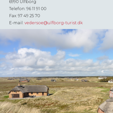
6990 Ulfborg
Telefon: 96 11 91 00
Fax: 97 49 25 70
E-mail:
vedersoe@ulfborg-turist.dk